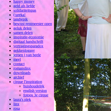
happy money
geld als liefde
solidariteitspas
(:ureka!
landjepik
bewust rentmeester open
geluk delen
samen delen
inspiratie-economie
digitaal handschrift
vertragingsparadox
gekkenlogger
jeroen j van beele
meel
contact
romanslinx
downloads
archief
cirque l'inspiration
huishoudelijk
english version
fotoos 3e cirque
laura's plek
linx
rosa