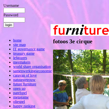
Username
Password
home
fotoos 3e cirque
site map
IT governance game
treasury game
lefgozers
meemakers
world share organisation
samenwerkingseconomie
caravan of love
natuurgetrouw
future furniture
open up
parelspel
metagame
oliespel
happy ranking