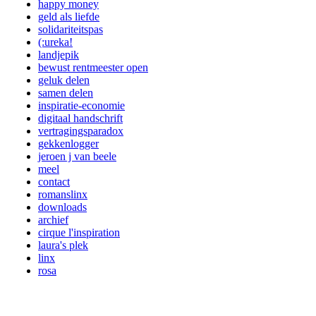
happy money
geld als liefde
solidariteitspas
(:ureka!
landjepik
bewust rentmeester open
geluk delen
samen delen
inspiratie-economie
digitaal handschrift
vertragingsparadox
gekkenlogger
jeroen j van beele
meel
contact
romanslinx
downloads
archief
cirque l'inspiration
laura's plek
linx
rosa