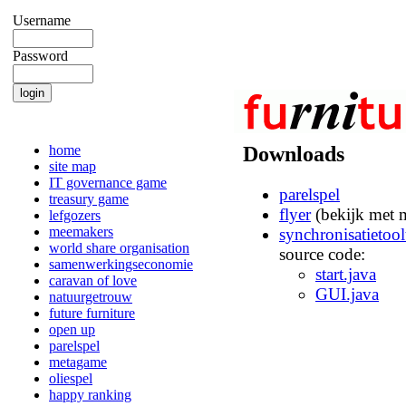
Username
Password
home
Downloads
site map
IT governance game
parelspel
treasury game
flyer
(bekijk met 
lefgozers
meemakers
synchronisatietool
world share organisation
source code:
samenwerkingseconomie
start.java
caravan of love
GUI.java
natuurgetrouw
future furniture
open up
parelspel
metagame
oliespel
happy ranking