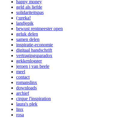
happy money
geld als liefde
solidariteitspas
(:ureka!
landjepik
bewust rentmeester open
geluk delen
samen delen
inspiratie-economie
digitaal handschrift
vertragingsparadox
gekkenlogger
jeroen j van beele
meel
contact
romanslinx
downloads
archief
cirque l'inspiration
laura's plek
linx
rosa