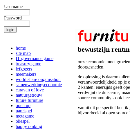
Username
Password
home
bewustzijn rentm
site map
IT governance game
onze economie moet groeien 
treasury game
doorgesneden.
lefgozers
meemakers
de oplossing is daarom aller
world share organisation
verantwoordelijkheid op je 
samenwerkingseconomie
2 kanten: enerzijds geeft ope
caravan of love
verdwijnt de duisternis, maar
natuurgetrouw
source community - ook hee
future furniture
open up
vanuit dit perspectief ben i
parelspel
bijvoorbeeld al open source 
metagame
oliespel
happy ranking