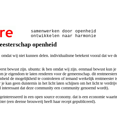
samenwerken door openheid
ontwikkelen naar harmonie
eesterschap openheid
omdat wij niet kunnen delen. individualisme betekent vooral dat we d
eerst bewust zijn. ubuntu: ik ben omdat wij zijn. eenmaal bewust kun je
om je eigendom te laten renderen voor de gemeenschap. dit rentmeester
nheid de mogelijkheid te controleren of iemand werkelijk rentmeester is 
 je kan geen duisternis in het licht laten schijnen om het licht te verdri
l interessant dat deze community een community genoemd wordt).
k geinteresseerd in een open source economy. dat is een economie waarin 
bier (een deense brouwerij heeft haar recept gepubliceerd).