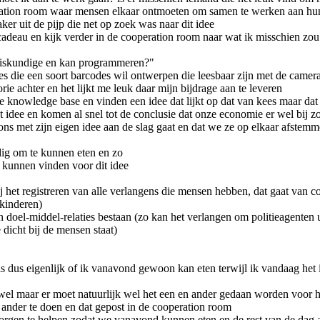
eration room waar mensen elkaar ontmoeten om samen te werken aan hun
ker uit de pijp die net op zoek was naar dit idee
cadeau en kijk verder in de cooperation room naar wat ik misschien zo
h wiskundige en kan programmeren?"
ees die een soort barcodes wil ontwerpen die leesbaar zijn met de camer
orie achter en het lijkt me leuk daar mijn bijdrage aan te leveren
 knowledge base en vinden een idee dat lijkt op dat van kees maar dat 
 idee en komen al snel tot de conclusie dat onze economie er wel bij 
ons met zijn eigen idee aan de slag gaat en dat we ze op elkaar afstem
ig om te kunnen eten en zo
 kunnen vinden voor dit idee
 het registreren van alle verlangens die mensen hebben, dat gaat van c
kinderen)
 doel-middel-relaties bestaan (zo kan het verlangen om politieagenten uit
 dicht bij de mensen staat)
s dus eigenlijk of ik vanavond gewoon kan eten terwijl ik vandaag het
jd wel maar er moet natuurlijk wel het een en ander gedaan worden voor he
 ander te doen en dat gepost in de cooperation room
orgen te helpen zodat we vanavond kunnen eten en de rest van de dag 