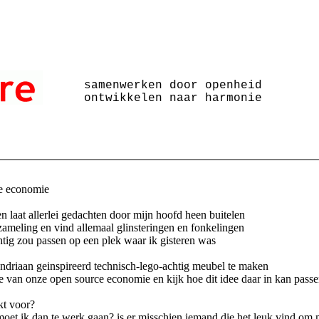
samenwerken door openheid
ontwikkelen naar harmonie
ke economie
 laat allerlei gedachten door mijn hoofd heen buitelen
rzameling en vind allemaal glinsteringen en fonkelingen
chtig zou passen op een plek waar ik gisteren was
ondriaan geinspireerd technisch-lego-achtig meubel te maken
e van onze open source economie en kijk hoe dit idee daar in kan pass
kt voor?
 moet ik dan te werk gaan? is er misschien iemand die het leuk vind om m