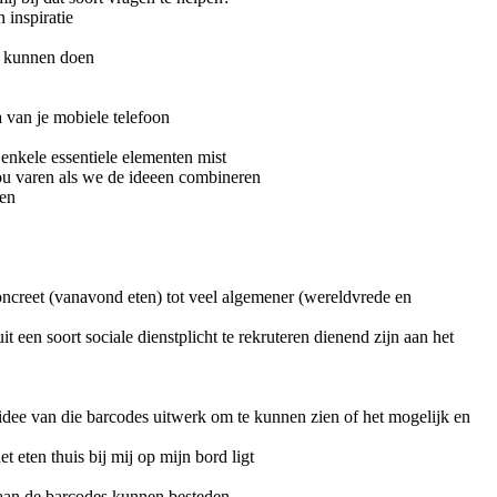
 inspiratie
u kunnen doen
a van je mobiele telefoon
enkele essentiele elementen mist
zou varen als we de ideeen combineren
men
oncreet (vanavond eten) tot veel algemener (wereldvrede en
 een soort sociale dienstplicht te rekruteren dienend zijn aan het
 idee van die barcodes uitwerk om te kunnen zien of het mogelijk en
t eten thuis bij mij op mijn bord ligt
aan de barcodes kunnen besteden