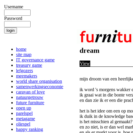
Username
Password
home
dream
site map
IT governance game
View
treasury game
lefgozers
meemakers
mijn droom van een heerlij
world share organisation
samenwerkingseconomie
ik word 's morgens wakker en
caravan of love
ik graai wat in die bonte ve
natuurgetrouw
en dan zie ik er een die pra
future furniture
open up
het is het idee om een op m
parelspel
ik duik in de knowledge bas
metagame
is het misschien al gemaakt?
oliespel
en zo niet, is er dan wel mar
happy ranking
en als er markt voor is, hoe