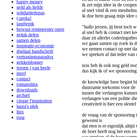
happy money
ik zet mijn idee in de coop
geld als liefde
al snel vind ik een meubelma
solidariteitspas
ik doe hem graag mijn idee 
(:ureka!
landjepik
"hallo jeroen, jij bent toc
bewust rentmeester open
al snel heb ik contact met k
geluk delen
daar zit allerlei coderingsthe
samen delen
we gaan samen op zoek in de
inspiratie-economie
we nemen contact op met dat
digitaal handschrift
we spreken af dat ieder van 
vertragingsparadox
gekkenlogger
nou heb ik ook nog geld nod
jeroen j van beele
dus kijk ik of we sponsoring
meel
contact
de knowledge base begint bij
romanslinx
duurzame toekomst voor de 
downloads
tussen die verlangens kunnen
archief
verlangen van een politie die
cirque l'inspiration
creativiteit is hier een sleutel
laura's plek
linx
de vraag van de sponsoring i
rosa
gewenst is
dat eten is er eigenlijk alti
de boer heeft nog het een en
we spreken af de boer vanm