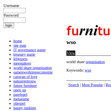
Username
Password
home
wso
site map
IT governance game
View
treasury game
lefgozers
world share
organisation
meemakers
world share organisation
Keywords:
wso
samenwerkingseconomie
caravan of love
natuurgetrouw
Search
|
Most Popular
|
Re
future furniture
open up
parelspel
metagame
oliespel
happy ranking