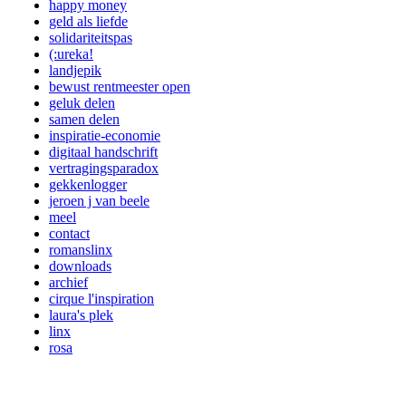
happy money
geld als liefde
solidariteitspas
(:ureka!
landjepik
bewust rentmeester open
geluk delen
samen delen
inspiratie-economie
digitaal handschrift
vertragingsparadox
gekkenlogger
jeroen j van beele
meel
contact
romanslinx
downloads
archief
cirque l'inspiration
laura's plek
linx
rosa